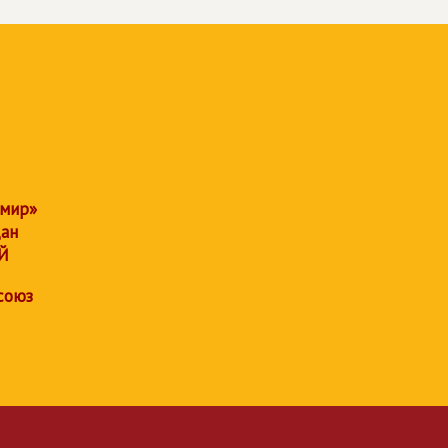
 мир»
дан
Й
союз